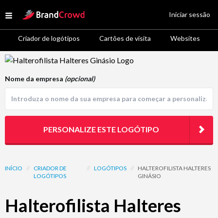
Site Logo
Iniciar sessão
Open menu
Criador de logótipos
Cartões de visita
Websites
Logo Template Preview
Nome da empresa
(opcional)
PERSONALIZE ESTE LOGÓTIPO
INÍCIO
//
CRIADOR DE
//
LOGÓTIPOS
//
HALTEROFILISTA HALTERES
LOGÓTIPOS
GINÁSIO
Halterofilista Halteres