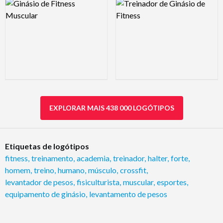
Logo Preview Image
Logo Preview Image
EXPLORAR MAIS 438 000 LOGÓTIPOS
Etiquetas de logótipos
fitness
,
treinamento
,
academia
,
treinador
,
halter
,
forte
,
homem
,
treino
,
humano
,
músculo
,
crossfit
,
levantador de pesos
,
fisiculturista
,
muscular
,
esportes
,
equipamento de ginásio
,
levantamento de pesos