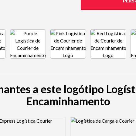
PERS
antes a este logótipo Logíst
Encaminhamento
view Image
Logo Preview Image