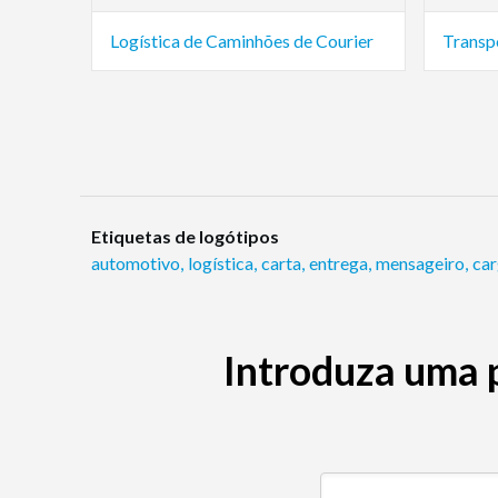
Logística de Caminhões de Courier
Transp
Etiquetas de logótipos
automotivo
,
logística
,
carta
,
entrega
,
mensageiro
,
ca
Introduza uma 
Pesquise por palavra-ch