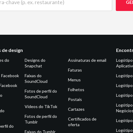
GE
 de design
Encontr
es do
Designs do
Assinaturas de email
Logótipo
Snapchat
Aplicativ
Faturas
o Facebook
Faixas do
Logótipo
Menus
SoundCloud
 Facebook
Logótipo
Folhetos
Fotos de perfil do
do
Logótipo
SoundCloud
Postais
Logótipo
Vídeos do TikTok
Cartazes
 do
Negócio
Fotos de perfil do
Certificados de
Logótipo
Tumblr
oferta
erfil do
Logótipo
Faixas do Tumblr