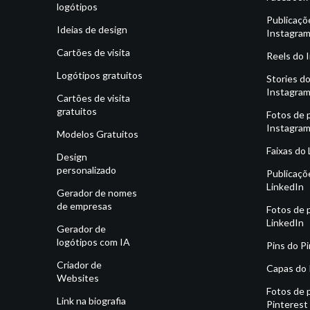
logótipos
Publicaçõ
Ideias de design
Instagra
Cartões de visita
Reels do 
Logótipos gratuitos
Stories d
Instagra
Cartões de visita
gratuitos
Fotos de p
Instagra
Modelos Gratuitos
Faixas do
Design
personalizado
Publicaçõ
LinkedIn
Gerador de nomes
de empresas
Fotos de p
LinkedIn
Gerador de
logótipos com IA
Pins do P
Criador de
Capas do 
Websites
Fotos de p
Link na biografia
Pinterest