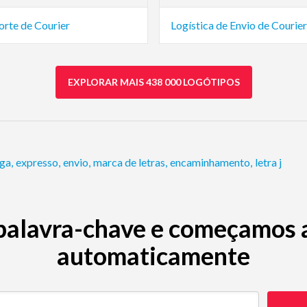
orte de Courier
Logística de Envio de Courier
EXPLORAR MAIS 438 000 LOGÓTIPOS
rga
,
expresso
,
envio
,
marca de letras
,
encaminhamento
,
letra j
palavra-chave e começamos a 
automaticamente
ave (p. ex. restaurante)