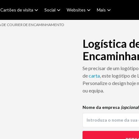
Cartões de visita
Social
Websites
Mais
A DE COURIER DE ENCAMINHAMENTO
Logística d
Encaminha
Se precisar de um logótipo
de
carta
, este logótipo de
Personalize o design hoje 
ou equipa.
Nome da empresa
(opcional