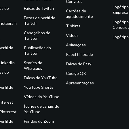
Convites
Logótipo
es do
Faixas do Twitch
Cartões de
Empresa
m
agradecimento
Fotos de perfil do
Logótipo
Instagram
Twitch
T-shirts
Constru
o
Cabeçalhos do
Vídeos
Logótipo
m
Twitter
Animações
erfil do
Publicações do
m
Twitter
Papel timbrado
 LinkedIn
Stories do
Faixas do Etsy
Whatsapp
es do
Código QR
Faixas do YouTube
Apresentações
erfil do
YouTube Shorts
Vídeos do YouTube
interest
Ícones de canais do
Pinterest
YouTube
erfil do
Fundos do Zoom