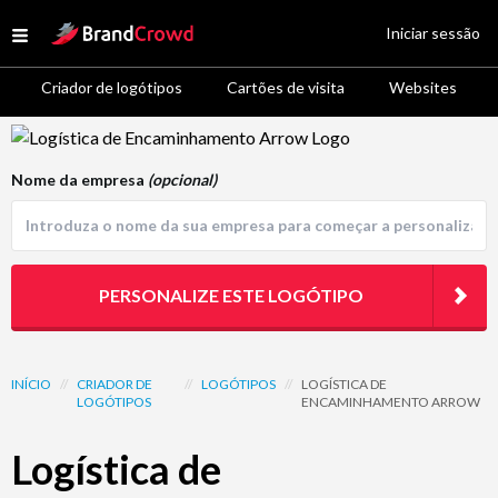
Site Logo
Iniciar sessão
Open menu
Criador de logótipos
Cartões de visita
Websites
Logo Template Preview
Nome da empresa
(opcional)
PERSONALIZE ESTE LOGÓTIPO
INÍCIO
//
CRIADOR DE
//
LOGÓTIPOS
//
LOGÍSTICA DE
LOGÓTIPOS
ENCAMINHAMENTO ARROW
Logística de