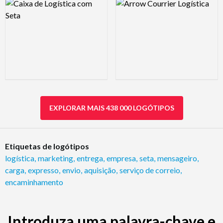
Logo Preview Image
Logo Preview Image
EXPLORAR MAIS 438 000 LOGÓTIPOS
Etiquetas de logótipos
logística
,
marketing
,
entrega
,
empresa
,
seta
,
mensageiro
,
carga
,
expresso
,
envio
,
aquisição
,
serviço de correio
,
encaminhamento
Introduza uma palavra-chave e