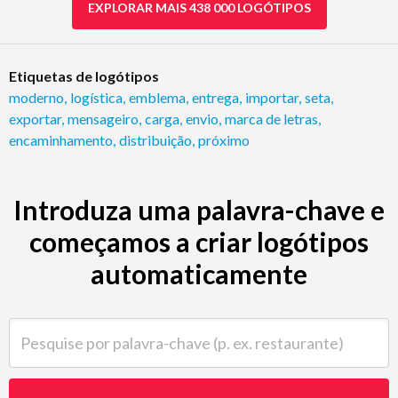
EXPLORAR MAIS 438 000 LOGÓTIPOS
Etiquetas de logótipos
moderno
,
logística
,
emblema
,
entrega
,
importar
,
seta
,
exportar
,
mensageiro
,
carga
,
envio
,
marca de letras
,
encaminhamento
,
distribuição
,
próximo
Introduza uma palavra-chave e
começamos a criar logótipos
automaticamente
Pesquise por palavra-chave (p. ex. restaurante)