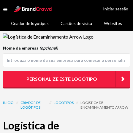
Site Logo
Iniciar sessão
Open menu
Criador de logótipos
Cartões de visita
Websites
Logo Template Preview
Nome da empresa
(opcional)
PERSONALIZE ESTE LOGÓTIPO
INÍCIO
//
CRIADOR DE
//
LOGÓTIPOS
//
LOGÍSTICA DE
LOGÓTIPOS
ENCAMINHAMENTO ARROW
Logística de