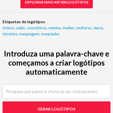
EXPLORAR MAIS 439 000 LOGÓTIPOS
Etiquetas de logótipos
beleza
,
salão
,
cosméticos
,
menina
,
mulher
,
mulheres
,
dama
,
feminina
,
maquiagem
,
maquiador
Introduza uma palavra-chave e
começamos a criar logótipos
automaticamente
Pesquise por palavra-chave (p. ex. restaurante)
GERAR LOGÓTIPOS