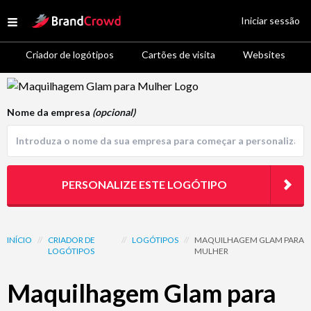
Site Logo
Iniciar sessão
Open menu
Criador de logótipos
Cartões de visita
Websites
Logo Template Preview
Nome da empresa
(opcional)
PERSONALIZE ESTE LOGÓTIPO
INÍCIO
//
CRIADOR DE
//
LOGÓTIPOS
//
MAQUILHAGEM GLAM PARA
LOGÓTIPOS
MULHER
Maquilhagem Glam para