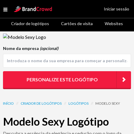
Site Logo
Iniciar sessão
Open menu
Criador de logótipos
Cartões de visita
Websites
Logo Template Preview
Nome da empresa
(opcional)
PERSONALIZE ESTE LOGÓTIPO
INÍCIO
//
CRIADOR DE LOGÓTIPOS
//
LOGÓTIPOS
//
MODELO SEXY
Modelo Sexy Logótipo
Descubra a essência da elegância e sedução com o logo da