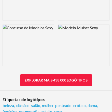
Logo Preview Image
Logo Preview Image
EXPLORAR MAIS 438 000 LOGÓTIPOS
Etiquetas de logótipos
beleza
,
clássico
,
salão
,
mulher
,
penteado
,
erótico
,
dama
,
feminina
,
pornografia
,
adulto
,
sexy