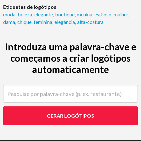
Etiquetas de logótipos
moda
,
beleza
,
elegante
,
boutique
,
menina
,
estiloso
,
mulher
,
dama
,
chique
,
feminina
,
elegância
,
alta-costura
Introduza uma palavra-chave e
começamos a criar logótipos
automaticamente
Pesquise por palavra-chave (p. ex. restaurante)
GERAR LOGÓTIPOS