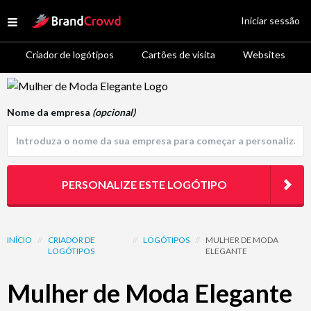
Site Logo
Iniciar sessão
Open menu
Criador de logótipos
Cartões de visita
Websites
Logo Template Preview
Nome da empresa
(opcional)
PERSONALIZE ESTE LOGÓTIPO
INÍCIO
//
CRIADOR DE
//
LOGÓTIPOS
//
MULHER DE MODA
LOGÓTIPOS
ELEGANTE
Mulher de Moda Elegante