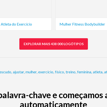
Atleta do Exercício
Mulher Fitness Bodybuilder
EXPLORAR MAIS 438 000 LOGÓTIPOS
escudo
,
ajustar
,
mulher
,
exercício
,
físico
,
treino
,
feminina
,
atleta
,
a
palavra-chave e começamos a 
automaticamente