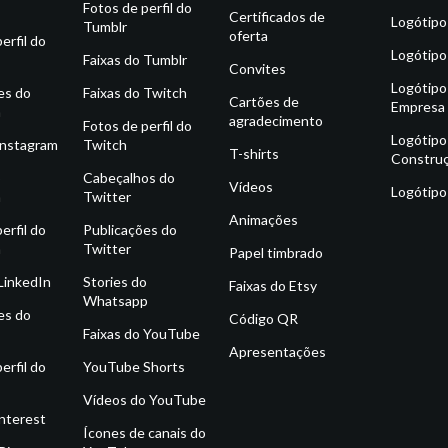
Fotos de perfil do
Certificados de
Logótipo
Tumblr
oferta
erfil do
Logótipo
Faixas do Tumblr
Convites
Logótipo
es do
Faixas do Twitch
Cartões de
Empresa
m
agradecimento
Fotos de perfil do
Logótipo
Instagram
Twitch
T-shirts
Constru
o
Cabeçalhos do
Vídeos
Logótipo
m
Twitter
Animações
erfil do
Publicações do
m
Twitter
Papel timbrado
 LinkedIn
Stories do
Faixas do Etsy
Whatsapp
es do
Código QR
Faixas do YouTube
Apresentações
erfil do
YouTube Shorts
Vídeos do YouTube
interest
Ícones de canais do