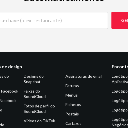
ave (p. ex. restaurante)
GE
 de design
Encontr
es do
Designs do
Assinaturas de email
Logótipo
Snapchat
Aplicativ
Faturas
o Facebook
Faixas do
Logótipo
Menus
SoundCloud
 Facebook
Logótipo
Folhetos
Fotos de perfil do
do
Logótipo
SoundCloud
Postais
Logótipo
Vídeos do TikTok
Cartazes
 do
Negócio