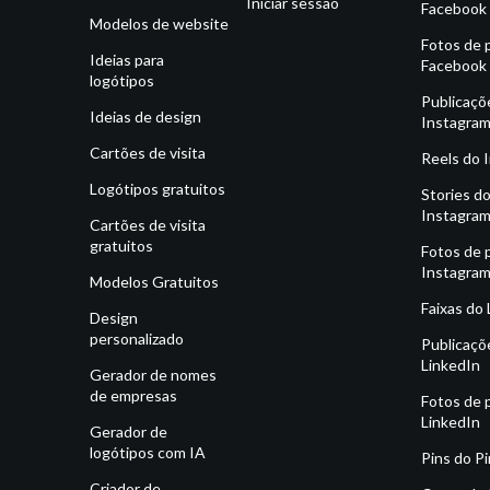
Iniciar sessão
Facebook
Modelos de website
Fotos de p
Ideias para
Facebook
logótipos
Publicaçõ
Ideias de design
Instagra
Cartões de visita
Reels do 
Logótipos gratuitos
Stories d
Instagra
Cartões de visita
gratuitos
Fotos de p
Instagra
Modelos Gratuitos
Faixas do
Design
personalizado
Publicaçõ
LinkedIn
Gerador de nomes
de empresas
Fotos de p
LinkedIn
Gerador de
logótipos com IA
Pins do P
Criador de