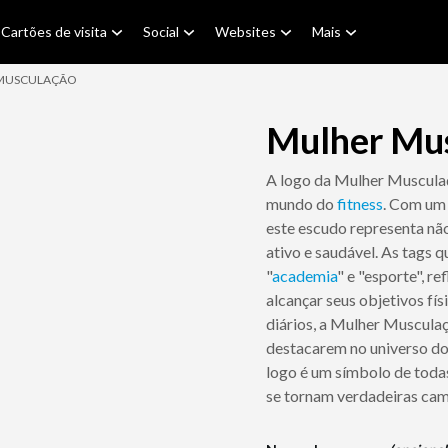
Cartões de visita
Social
Websites
Mais
MUSCULAÇÃO
Mulher Mus
A logo da Mulher Muscula
mundo do
fitness
. Com um 
este escudo representa nã
ativo e saudável. As tags
"
academia
" e "esporte", 
alcançar seus objetivos físi
diários, a Mulher Musculaçã
destacarem no universo do 
logo é um símbolo de todas
se tornam verdadeiras cam