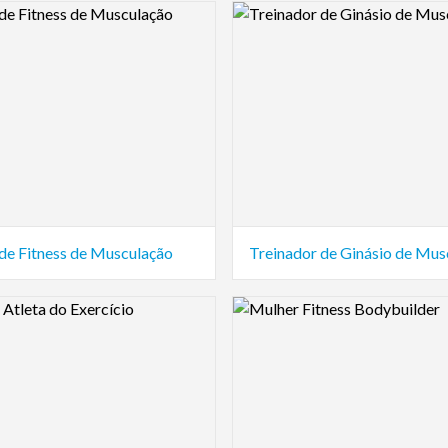
view Image
Logo Preview Image
 de Fitness de Musculação
Treinador de Ginásio de Mus
view Image
Logo Preview Image