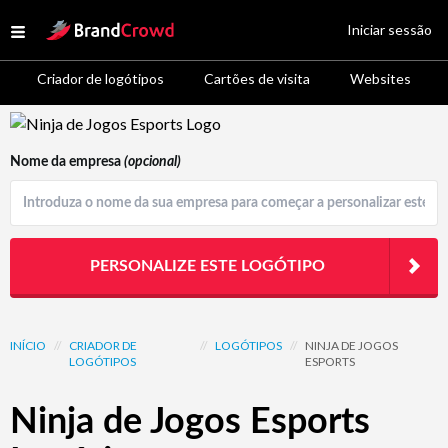
Site Logo
Iniciar sessão
Open menu
Criador de logótipos
Cartões de visita
Websites
Logo Template Preview
Nome da empresa
(opcional)
PERSONALIZE ESTE LOGÓTIPO
INÍCIO
//
CRIADOR DE
//
LOGÓTIPOS
//
NINJA DE JOGOS
LOGÓTIPOS
ESPORTS
Ninja de Jogos Esports