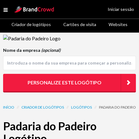
Site Logo
Iniciar sessão
Open menu
Criador de logótipos
Cartões de visita
Websites
Logo Template Preview
Nome da empresa
(opcional)
PERSONALIZE ESTE LOGÓTIPO
INÍCIO
//
CRIADOR DE LOGÓTIPOS
//
LOGÓTIPOS
//
PADARIA DO PADEIRO
Padaria do Padeiro
Logótipo