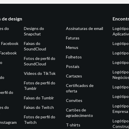
 de design
Encontr
es do
Designs do
Assinaturas de email
Logótipo
Snapchat
Aplicativ
Faturas
o Facebook
Faixas do
Logótipo
Menus
SoundCloud
 Facebook
Logótipo
Folhetos
Fotos de perfil do
do
Logótipo
SoundCloud
Postais
Logótipo
Vídeos do TikTok
Cartazes
 do
Negócio
Fotos de perfil do
Certificados de
Logótipo
Tumblr
oferta
erfil do
Logótipo
Faixas do Tumblr
Convites
Logótipo
es do
Faixas do Twitch
Cartões de
Empresa
m
agradecimento
Fotos de perfil do
Logótipo
Instagram
Twitch
T-shirts
Constru