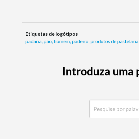
Etiquetas de logótipos
padaria
,
pão
,
homem
,
padeiro
,
produtos de pastelaria
Introduza uma 
Pesquise por palavra-ch