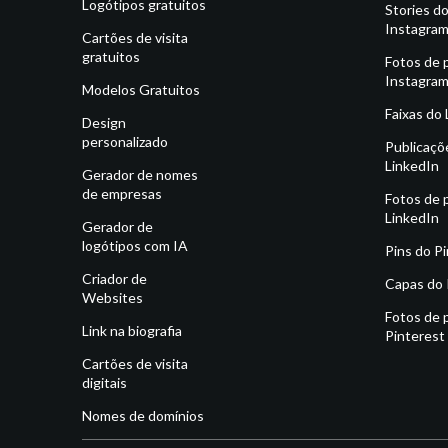
Logótipos gratuitos
Stories d
Instagra
Cartões de visita
gratuitos
Fotos de p
Instagra
Modelos Gratuitos
Faixas do
Design
personalizado
Publicaçõ
LinkedIn
Gerador de nomes
de empresas
Fotos de p
LinkedIn
Gerador de
logótipos com IA
Pins do P
Criador de
Capas do 
Websites
Fotos de p
Link na biografia
Pinterest
Cartões de visita
digitais
Nomes de domínios