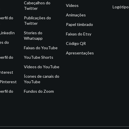
o
Cabeçalhos do
Vídeos
Logótipo
m
Twitter
Animações
erfil do
Publicações do
m
Twitter
Papel timbrado
 LinkedIn
Stories do
Faixas do Etsy
Whatsapp
es do
Código QR
Faixas do YouTube
Apresentações
erfil do
YouTube Shorts
Vídeos do YouTube
interest
Ícones de canais do
Pinterest
YouTube
erfil do
Fundos do Zoom