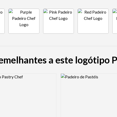
emelhantes a este logótipo 
view Image
Logo Preview Image