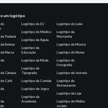
e um logótipo
 do
Logótipo do DJ
Logótipo do Leão
o
Logótipo do Médico
Logótipo da
 da Padaria
Montanha
Logótipo da Águia
 da Beleza
Logótipo da Música
Logótipo da
 da Marca
Educação
Logótipo do Nome
 de
Logótipo da Moda
Logótipo da
s
Fotografia
Logótipo da
 da Câmara
Tipografia
Logótipo de Imóveis
 do Café
Logótipo da Comida
Logótipo do
Restaurante
 da
Logótipo de Jogos
Logótipo da Loja
Logótipo da
 da
Academia
Logótipo de Mídias
ção
sociais