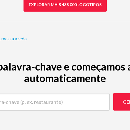
EXPLORAR MAIS 438 000 LOGÓTIPOS
,
massa azeda
palavra-chave e começamos a 
automaticamente
ave (p. ex. restaurante)
GE