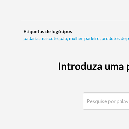
Etiquetas de logótipos
padaria
,
mascote
,
pão
,
mulher
,
padeiro
,
produtos de p
Introduza uma 
Pesquise por palavra-ch