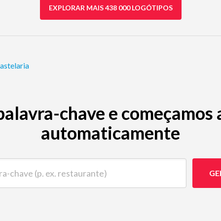
EXPLORAR MAIS 438 000 LOGÓTIPOS
astelaria
palavra-chave e começamos a 
automaticamente
ave (p. ex. restaurante)
GE