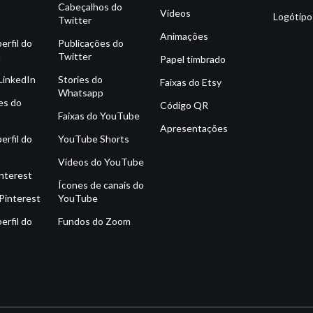
o
Cabeçalhos do
Vídeos
Logótipo
m
Twitter
Animações
erfil do
Publicações do
m
Twitter
Papel timbrado
 LinkedIn
Stories do
Faixas do Etsy
Whatsapp
es do
Código QR
Faixas do YouTube
Apresentações
erfil do
YouTube Shorts
Vídeos do YouTube
interest
Ícones de canais do
Pinterest
YouTube
erfil do
Fundos do Zoom