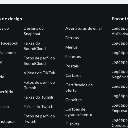
 de design
Encontr
es do
Designs do
Assinaturas de email
Logótipo
Snapchat
Aplicativ
Faturas
o Facebook
Faixas do
Logótipo
Menus
SoundCloud
 Facebook
Logótipo
Folhetos
Fotos de perfil do
do
Logótipo
SoundCloud
Postais
Logótipo
Vídeos do TikTok
Cartazes
 do
Negócio
Fotos de perfil do
Certificados de
Logótipo
Tumblr
oferta
erfil do
Logótipo
Faixas do Tumblr
Convites
Logótipo
es do
Faixas do Twitch
Cartões de
Empresa
m
agradecimento
Fotos de perfil do
Logótipo
Instagram
Twitch
T-shirts
Constru