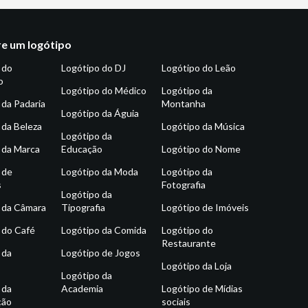
e um logótipo
 do
Logótipo do DJ
Logótipo do Leão
o
Logótipo do Médico
Logótipo da
 da Padaria
Montanha
Logótipo da Águia
 da Beleza
Logótipo da Música
Logótipo da
 da Marca
Educação
Logótipo do Nome
 de
Logótipo da Moda
Logótipo da
s
Fotografia
Logótipo da
 da Câmara
Tipografia
Logótipo de Imóveis
 do Café
Logótipo da Comida
Logótipo do
Restaurante
 da
Logótipo de Jogos
Logótipo da Loja
Logótipo da
 da
Academia
Logótipo de Mídias
ção
sociais