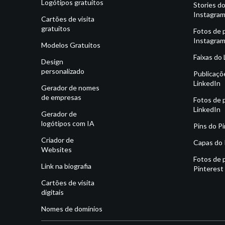
Logótipos gratuitos
Stories d
Instagra
Cartões de visita
gratuitos
Fotos de p
Instagra
Modelos Gratuitos
Faixas do
Design
personalizado
Publicaçõ
LinkedIn
Gerador de nomes
de empresas
Fotos de p
LinkedIn
Gerador de
logótipos com IA
Pins do P
Criador de
Capas do 
Websites
Fotos de p
Link na biografia
Pinterest
Cartões de visita
digitais
Nomes de domínios