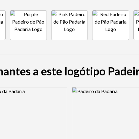
antes a este logótipo Padei
view Image
Logo Preview Image