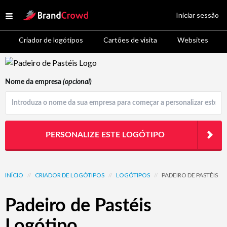
Site Logo
Iniciar sessão
Open menu
Criador de logótipos
Cartões de visita
Websites
Logo Template Preview
Nome da empresa
(opcional)
PERSONALIZE ESTE LOGÓTIPO
INÍCIO
//
CRIADOR DE LOGÓTIPOS
//
LOGÓTIPOS
//
PADEIRO DE PASTÉIS
Padeiro de Pastéis
Logótipo