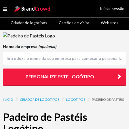
Site Logo
Iniciar sessão
Open menu
Criador de logótipos
Cartões de visita
Websites
Logo Template Preview
Nome da empresa
(opcional)
PERSONALIZE ESTE LOGÓTIPO
INÍCIO
//
CRIADOR DE LOGÓTIPOS
//
LOGÓTIPOS
//
PADEIRO DE PASTÉIS
Padeiro de Pastéis
Logótipo