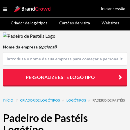
Site Logo
Iniciar sessão
Open menu
Criador de logótipos
Cartões de visita
Websites
Logo Template Preview
Nome da empresa
(opcional)
PERSONALIZE ESTE LOGÓTIPO
INÍCIO
//
CRIADOR DE LOGÓTIPOS
//
LOGÓTIPOS
//
PADEIRO DE PASTÉIS
Padeiro de Pastéis
Logótipo