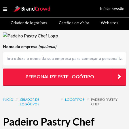
Site Logo
Iniciar sessão
Open menu
Criador de logótipos
Cartões de visita
Websites
Logo Template Preview
Nome da empresa
(opcional)
PERSONALIZE ESTE LOGÓTIPO
INÍCIO
//
CRIADOR DE
//
LOGÓTIPOS
//
PADEIRO PASTRY
LOGÓTIPOS
CHEF
Padeiro Pastry Chef