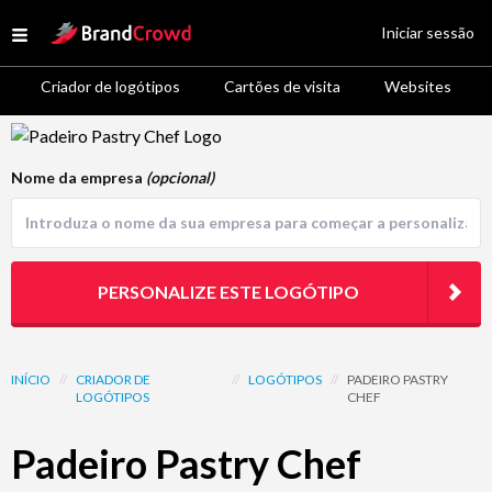
Site Logo
Iniciar sessão
Open menu
Criador de logótipos
Cartões de visita
Websites
Logo Template Preview
Nome da empresa
(opcional)
PERSONALIZE ESTE LOGÓTIPO
INÍCIO
//
CRIADOR DE
//
LOGÓTIPOS
//
PADEIRO PASTRY
LOGÓTIPOS
CHEF
Padeiro Pastry Chef