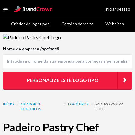
Site Logo
Iniciar sessão
Open menu
Criador de logótipos
Cartões de visita
Websites
Logo Template Preview
Nome da empresa
(opcional)
PERSONALIZE ESTE LOGÓTIPO
INÍCIO
//
CRIADOR DE
//
LOGÓTIPOS
//
PADEIRO PASTRY
LOGÓTIPOS
CHEF
Padeiro Pastry Chef