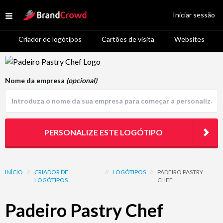
Site Logo
Iniciar sessão
Open menu
Criador de logótipos
Cartões de visita
Websites
Logo Template Preview
Nome da empresa
(opcional)
PERSONALIZE ESTE LOGÓTIPO
INÍCIO
//
CRIADOR DE
//
LOGÓTIPOS
//
PADEIRO PASTRY
LOGÓTIPOS
CHEF
Padeiro Pastry Chef