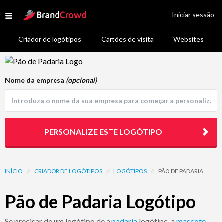
Site Logo
Iniciar sessão
Open menu
Criador de logótipos
Cartões de visita
Websites
Logo Template Preview
Nome da empresa
(opcional)
PERSONALIZE ESTE LOGÓTIPO
INÍCIO
//
CRIADOR DE LOGÓTIPOS
//
LOGÓTIPOS
//
PÃO DE PADARIA
Pão de Padaria Logótipo
Se precisar de um logótipo de a
padaria
logótipo, a
mascote