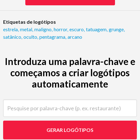
Etiquetas de logótipos
estrela
,
metal
,
maligno
,
horror
,
escuro
,
tatuagem
,
grunge
,
satânico
,
oculto
,
pentagrama
,
arcano
Introduza uma palavra-chave e
começamos a criar logótipos
automaticamente
Pesquise por palavra-chave (p. ex. restaurante)
GERAR LOGÓTIPOS