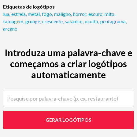
Etiquetas de logótipos
lua
,
estrela
,
metal
,
fogo
,
maligno
,
horror
,
escuro
,
mito
,
tatuagem
,
grunge
,
crescente
,
satânico
,
oculto
,
pentagrama
,
arcano
Introduza uma palavra-chave e
começamos a criar logótipos
automaticamente
Pesquise por palavra-chave (p. ex. restaurante)
GERAR LOGÓTIPOS