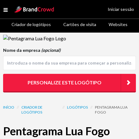
Site Logo
Iniciar sessão
Open menu
Criador de logótipos
Cartões de visita
Websites
Logo Template Preview
Nome da empresa
(opcional)
PERSONALIZE ESTE LOGÓTIPO
INÍCIO
//
CRIADOR DE
//
LOGÓTIPOS
//
PENTAGRAMA LUA
LOGÓTIPOS
FOGO
Pentagrama Lua Fogo