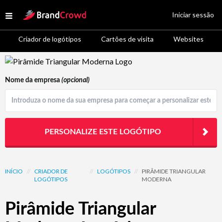
Site Logo
Iniciar sessão
Open menu
Criador de logótipos
Cartões de visita
Websites
Logo Template Preview
Nome da empresa
(opcional)
PERSONALIZE ESTE LOGÓTIPO
INÍCIO
//
CRIADOR DE
//
LOGÓTIPOS
//
PIRÂMIDE TRIANGULAR
LOGÓTIPOS
MODERNA
Pirâmide Triangular