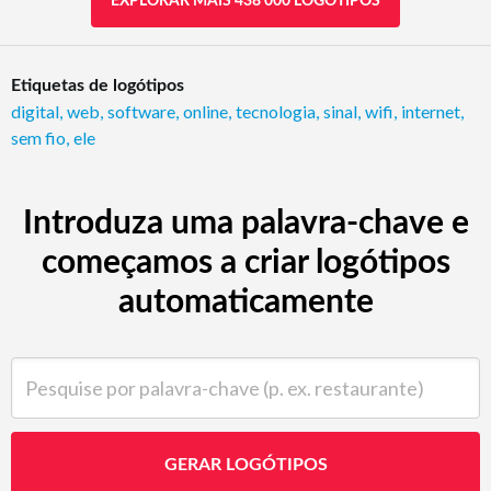
EXPLORAR MAIS 438 000 LOGÓTIPOS
Etiquetas de logótipos
digital
,
web
,
software
,
online
,
tecnologia
,
sinal
,
wifi
,
internet
,
sem fio
,
ele
Introduza uma palavra-chave e
começamos a criar logótipos
automaticamente
Pesquise por palavra-chave (p. ex. restaurante)
GERAR LOGÓTIPOS