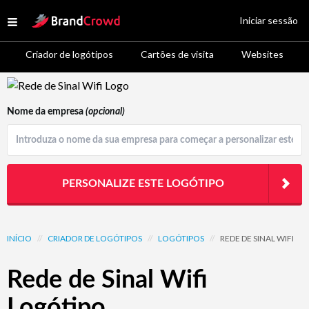
Site Logo
Iniciar sessão
Open menu
Criador de logótipos
Cartões de visita
Websites
Logo Template Preview
Nome da empresa
(opcional)
PERSONALIZE ESTE LOGÓTIPO
INÍCIO
//
CRIADOR DE LOGÓTIPOS
//
LOGÓTIPOS
//
REDE DE SINAL WIFI
Rede de Sinal Wifi
Logótipo