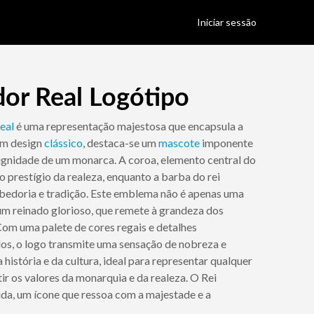
Iniciar sessão
dor Real Logótipo
eal
é uma representação majestosa que encapsula a
um design
clássico
, destaca-se um
mascote
imponente
dignidade de um monarca. A coroa, elemento central do
o prestígio da realeza, enquanto a barba do rei
bedoria e tradição. Este emblema não é apenas uma
m reinado glorioso, que remete à grandeza dos
om uma palete de cores regais e detalhes
s, o logo transmite uma sensação de nobreza e
história e da cultura, ideal para representar qualquer
tir os valores da monarquia e da realeza. O Rei
da, um ícone que ressoa com a majestade e a