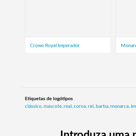
Crown Royal Imperador
Monarc
Etiquetas de logótipos
clássico
,
mascote
,
real
,
coroa
,
rei
,
barba
,
monarca
,
im
Introduza uma p