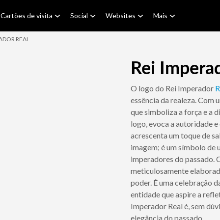
Cartões de visita
Social
Websites
Mais
RADOR REAL
Rei Impera
O logo do Rei Imperador
R
essência da realeza. Com 
que simboliza a força e a 
logo, evoca a autoridade e 
acrescenta um toque de sa
imagem; é um símbolo de u
imperadores do passado. C
meticulosamente elaborado
poder. É uma celebração da 
entidade que aspire a refle
Imperador Real é, sem dúvi
elegância do passado.