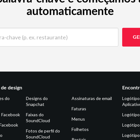
automaticamente
ave (p. ex. restaurante)
GE
de design
Encontr
es do
Designs do
Assinaturas de email
Logótipo
Snapchat
Aplicativ
Faturas
o Facebook
Faixas do
Logótipo
Menus
SoundCloud
 Facebook
Logótipo
Folhetos
Fotos de perfil do
do
Logótipo
SoundCloud
Postais