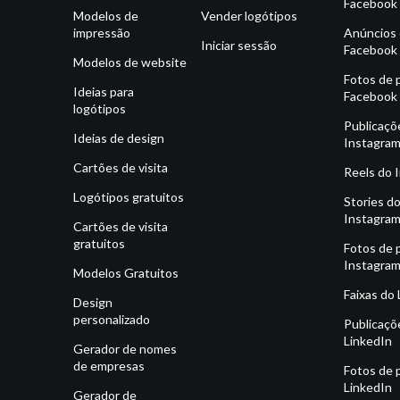
Facebook
Modelos de
Vender logótipos
impressão
Anúncios
Iniciar sessão
Facebook
Modelos de website
Fotos de p
Ideias para
Facebook
logótipos
Publicaçõ
Ideias de design
Instagra
Cartões de visita
Reels do 
Logótipos gratuitos
Stories d
Instagra
Cartões de visita
gratuitos
Fotos de p
Instagra
Modelos Gratuitos
Faixas do
Design
personalizado
Publicaçõ
LinkedIn
Gerador de nomes
de empresas
Fotos de p
LinkedIn
Gerador de