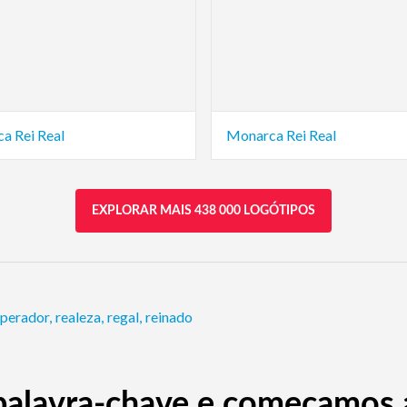
a Rei Real
Monarca Rei Real
EXPLORAR MAIS 438 000 LOGÓTIPOS
perador
,
realeza
,
regal
,
reinado
alavra-chave e começamos a