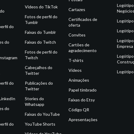
Logótipo
Vídeos do TikTok
Cartazes
 do
Negócio
Fotos de perfil do
Certificados de
Logótipo
Tumblr
oferta
erfil do
Logótipo
Faixas do Tumblr
Convites
Logótipo
es do
Faixas do Twitch
Cartões de
Empresa
m
agradecimento
Fotos de perfil do
Logótipo
Instagram
Twitch
T-shirts
Constru
o
Cabeçalhos do
Vídeos
Logótipo
m
Twitter
Animações
erfil do
Publicações do
m
Twitter
Papel timbrado
 LinkedIn
Stories do
Faixas do Etsy
Whatsapp
es do
Código QR
Faixas do YouTube
Apresentações
erfil do
YouTube Shorts
Vídeos do YouTube