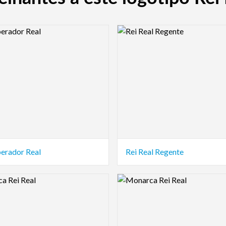
view Image
Logo Preview Image
perador Real
Rei Real Regente
view Image
Logo Preview Image