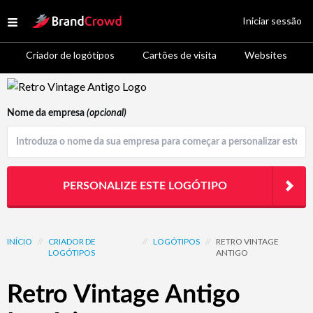
Site Logo
Iniciar sessão
Open menu
Criador de logótipos
Cartões de visita
Websites
Logo Template Preview
Nome da empresa
(opcional)
PERSONALIZE ESTE LOGÓTIPO
INÍCIO
//
CRIADOR DE
//
LOGÓTIPOS
//
RETRO VINTAGE
LOGÓTIPOS
ANTIGO
Retro Vintage Antigo