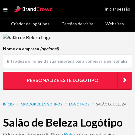
Site Logo
Iniciar sessão
Open menu
Criador de logótipos
Cartões de visita
Websites
Logo Template Preview
Nome da empresa
(opcional)
PERSONALIZE ESTE LOGÓTIPO
INÍCIO
//
CRIADOR DE LOGÓTIPOS
//
LOGÓTIPOS
//
SALÃO DE BELEZA
Salão de Beleza Logótipo
O logotipo do nosso Salão de
Beleza
é uma verdadeira