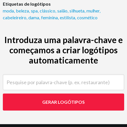
Etiquetas de logótipos
moda
,
beleza
,
spa
,
clássico
,
salão
,
silhueta
,
mulher
,
cabeleireiro
,
dama
,
feminina
,
estilista
,
cosmético
Introduza uma palavra-chave e
começamos a criar logótipos
automaticamente
Pesquise por palavra-chave (p. ex. restaurante)
GERAR LOGÓTIPOS