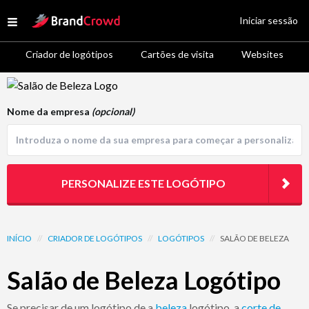
Site Logo
Iniciar sessão
Open menu
Criador de logótipos
Cartões de visita
Websites
Logo Template Preview
Nome da empresa
(opcional)
PERSONALIZE ESTE LOGÓTIPO
INÍCIO
//
CRIADOR DE LOGÓTIPOS
//
LOGÓTIPOS
//
SALÃO DE BELEZA
Salão de Beleza Logótipo
Se precisar de um logótipo de a
beleza
logótipo, a
corte de