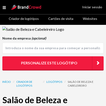
Site Logo
Iniciar sessão
Open menu
Criador de logótipos
Cartões de visita
Websites
Logo Template Preview
Nome da empresa
(opcional)
PERSONALIZE ESTE LOGÓTIPO
INÍCIO
//
CRIADOR DE
//
LOGÓTIPOS
//
SALÃO DE BELEZA E
LOGÓTIPOS
CABELEIREIRO
Salão de Beleza e