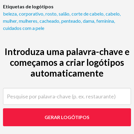
Etiquetas de logótipos
beleza
,
corporativo
,
rosto
,
salão
,
corte de cabelo
,
cabelo
,
mulher
,
mulheres
,
cacheado
,
penteado
,
dama
,
feminina
,
cuidados com a pele
Introduza uma palavra-chave e
começamos a criar logótipos
automaticamente
Pesquise por palavra-chave (p. ex. restaurante)
GERAR LOGÓTIPOS