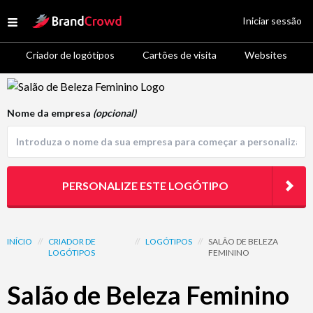
Site Logo
Iniciar sessão
Open menu
Criador de logótipos
Cartões de visita
Websites
Logo Template Preview
Nome da empresa
(opcional)
PERSONALIZE ESTE LOGÓTIPO
INÍCIO
//
CRIADOR DE
//
LOGÓTIPOS
//
SALÃO DE BELEZA
LOGÓTIPOS
FEMININO
Salão de Beleza Feminino