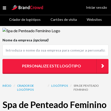
Site Logo
Iniciar sessão
Open menu
Criador de logótipos
Cartões de visita
Websites
Logo Template Preview
Nome da empresa
(opcional)
PERSONALIZE ESTE LOGÓTIPO
INÍCIO
//
CRIADOR DE
//
LOGÓTIPOS
//
SPA DE PENTEADO
LOGÓTIPOS
FEMININO
Spa de Penteado Feminino