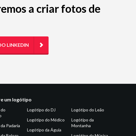
emos a criar fotos de
DO LINKEDIN
e um logótipo
 do
Logótipo do DJ
Logótipo do Leão
o
Logótipo do Médico
Logótipo da
 da Padaria
Montanha
Logótipo da Águia
 da Beleza
Logótipo da Música