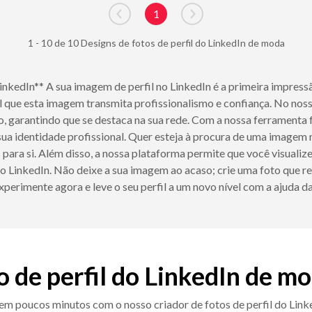
1
Go to previous page
Go to next page
1 - 10 de 10 Designs de fotos de perfil do LinkedIn de moda
LinkedIn** A sua imagem de perfil no LinkedIn é a primeira impre
tal que esta imagem transmita profissionalismo e confiança. No no
, garantindo que se destaca na sua rede. Com a nossa ferramenta f
a sua identidade profissional. Quer esteja à procura de uma imagem 
para si. Além disso, a nossa plataforma permite que você visualiz
o LinkedIn. Não deixe a sua imagem ao acaso; crie uma foto que
Experimente agora e leve o seu perfil a um novo nível com a ajuda
to de perfil do LinkedIn de mo
n em poucos minutos com o nosso criador de fotos de perfil do Linke