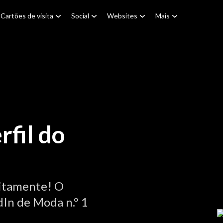
Cartões de visita
Social
Websites
Mais
rfil do
itamente! O
dIn de Moda n.º 1