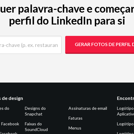
uer palavra-chave e começar
perfil do LinkedIn para si
ave (p. ex. restaurante)
GERAR FOTOS DE PERFIL 
 de design
Encontr
es do
Designs do
Assinaturas de email
Logótipo
Snapchat
Aplicativ
Faturas
o Facebook
Faixas do
Logótipo
Menus
SoundCloud
 Facebook
Logótipo