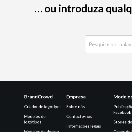
… ou introduza qualq
Pesquise por palavra-ch
BrandCrowd
Empresa
Modelos
Criador de logótipos
Sobre nós
Publicaçõ
Facebook
Modelos de
Contacte-nos
logótipos
Stories d
Informações legais
Modelos de design
Capas do