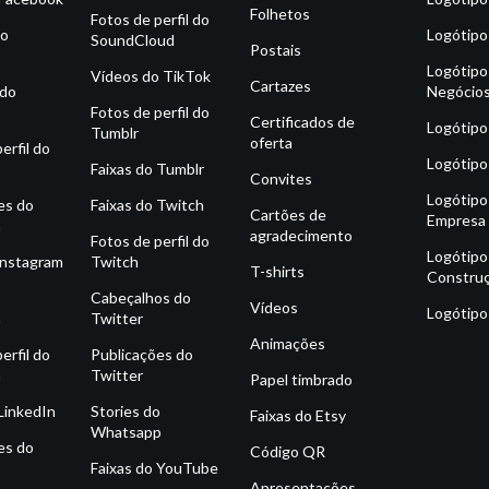
Folhetos
Fotos de perfil do
do
Logótipo
SoundCloud
Postais
Logótipo
Vídeos do TikTok
Cartazes
 do
Negócio
Fotos de perfil do
Certificados de
Logótipo
Tumblr
oferta
erfil do
Logótipo
Faixas do Tumblr
Convites
Logótipo
es do
Faixas do Twitch
Cartões de
Empresa
m
agradecimento
Fotos de perfil do
Logótipo
Instagram
Twitch
T-shirts
Constru
o
Cabeçalhos do
Vídeos
Logótipo
m
Twitter
Animações
erfil do
Publicações do
m
Twitter
Papel timbrado
 LinkedIn
Stories do
Faixas do Etsy
Whatsapp
es do
Código QR
Faixas do YouTube
Apresentações