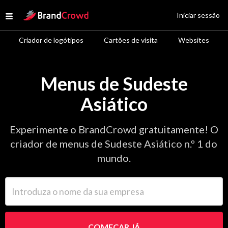
Site Logo
Iniciar sessão
Open menu
Criador de logótipos
Cartões de visita
Websites
Menus de Sudeste
Asiático
Experimente o BrandCrowd gratuitamente! O
criador de menus de Sudeste Asiático n.º 1 do
mundo.
Introduza o nome da sua empresa
COMEÇAR JÁ