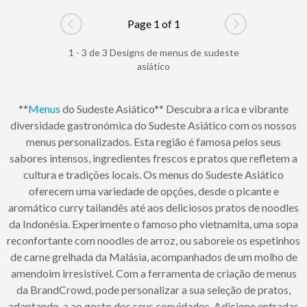
Page 1 of 1
Go to previous page
Go to next pag
1 - 3 de 3 Designs de menus de sudeste
asiático
**
Menus
do Sudeste Asiático** Descubra a rica e vibrante
diversidade gastronómica do Sudeste Asiático com os nossos
menus personalizados. Esta região é famosa pelos seus
sabores intensos, ingredientes frescos e pratos que refletem a
cultura e tradições locais. Os menus do Sudeste Asiático
oferecem uma variedade de opções, desde o picante e
aromático curry tailandês até aos deliciosos pratos de noodles
da Indonésia. Experimente o famoso pho vietnamita, uma sopa
reconfortante com noodles de arroz, ou saboreie os espetinhos
de carne grelhada da Malásia, acompanhados de um molho de
amendoim irresistível. Com a ferramenta de criação de menus
da BrandCrowd, pode personalizar a sua seleção de pratos,
adaptando-a ao gosto dos seus convidados. Adicione entradas