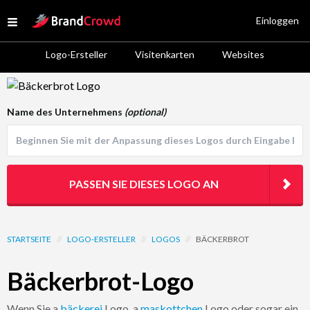
Site Logo
Einloggen
Open menu
Logo-Ersteller
Visitenkarten
Websites
Logo Template Preview
Name des Unternehmens
(optional)
PASSEN SIE DIESES LOGO AN
STARTSEITE
//
LOGO-ERSTELLER
//
LOGOS
//
BÄCKERBROT
Bäckerbrot-Logo
Wenn Sie a
bäckerei
Logo, a
maskottchen
Logo oder sogar ein