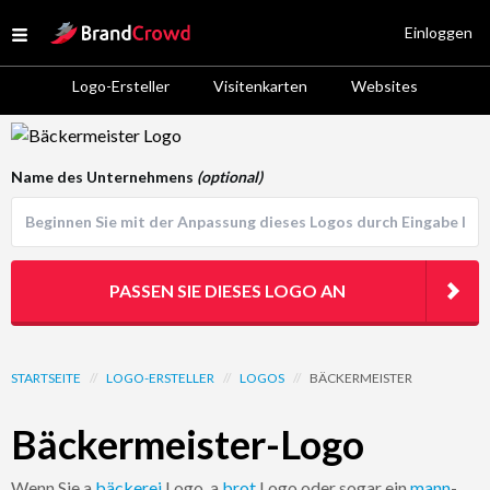
Site Logo
Einloggen
Open menu
Logo-Ersteller
Visitenkarten
Websites
Logo Template Preview
Name des Unternehmens
(optional)
PASSEN SIE DIESES LOGO AN
STARTSEITE
//
LOGO-ERSTELLER
//
LOGOS
//
BÄCKERMEISTER
Bäckermeister-Logo
Wenn Sie a
bäckerei
Logo, a
brot
Logo oder sogar ein
mann
-