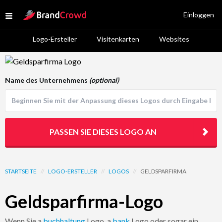
Site Logo
Einloggen
Open menu
Logo-Ersteller
Visitenkarten
Websites
Logo Template Preview
Name des Unternehmens
(optional)
PASSEN SIE DIESES LOGO AN
STARTSEITE
//
LOGO-ERSTELLER
//
LOGOS
//
GELDSPARFIRMA
Geldsparfirma-Logo
Wenn Sie a
buchhaltung
Logo, a
bank
Logo oder sogar ein