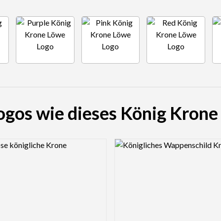
ogos wie dieses König Kron
view Image
Logo Preview Image