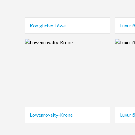
Königlicher Löwe
Luxuriö
Logo Preview Image
Logo Pre
Löwenroyalty-Krone
Luxuriö