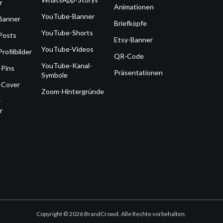
r
Animationen
YouTube-Banner
Banner
Briefköpfe
YouTube-Shorts
Posts
Etsy-Banner
YouTube-Videos
rofilbilder
QR-Code
YouTube-Kanal-
-Pins
Präsentationen
Symbole
-Cover
Zoom-Hintergründe
-
r
Copyright © 2026 BrandCrowd. Alle Rechte vorbehalten.