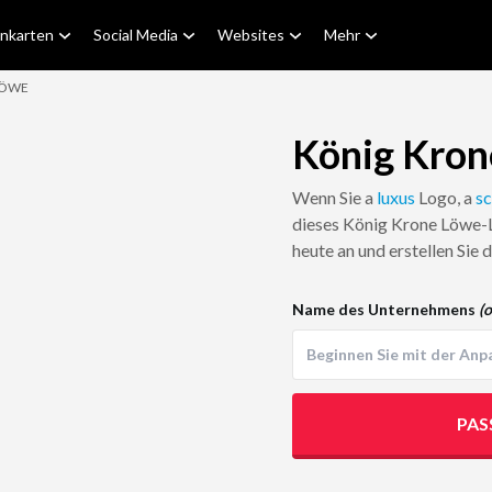
enkarten
Social Media
Websites
Mehr
LÖWE
König Kron
Wenn Sie a
luxus
Logo, a
s
dieses König Krone Löwe-L
heute an und erstellen Sie
Name des Unternehmens
(o
PAS