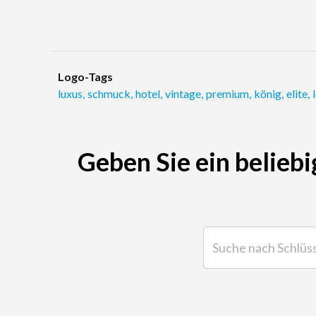
Logo-Tags
luxus
,
schmuck
,
hotel
,
vintage
,
premium
,
könig
,
elite
,
Geben Sie ein beliebi
Suche nach Schlüsselwor