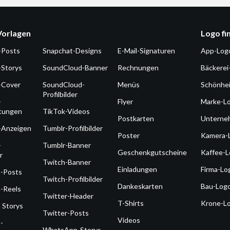
Vorlagen
Logo fi
-Posts
Snapchat-Designs
E-Mail-Signaturen
App-Log
-Storys
SoundCloud-Banner
Rechnungen
Bäckerei
-Cover
SoundCloud-
Menüs
Schönhe
Profilbilder
-
Flyer
Marke-L
ltungen
TikTok-Videos
Postkarten
Unterne
-Anzeigen
Tumblr-Profilbilder
Poster
Kamera-
-
Tumblr-Banner
Geschenkgutscheine
Kaffee-
r
Twitch-Banner
Einladungen
Firma-Lo
m-Posts
Twitch-Profilbilder
Dankeskarten
Bau-Log
-Reels
Twitter-Header
T-Shirts
Krone-L
 Storys
Twitter-Posts
Videos
-
WhatsApp-Storys