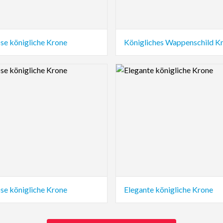
se königliche Krone
Königliches Wappenschild K
view Image
Logo Preview Image
se königliche Krone
Elegante königliche Krone