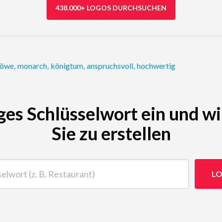
438.000+ LOGOS DURCHSUCHEN
löwe
,
monarch
,
königtum
,
anspruchsvoll
,
hochwertig
ges Schlüsselwort ein und wi
Sie zu erstellen
t (z. B. Restaurant)
LO