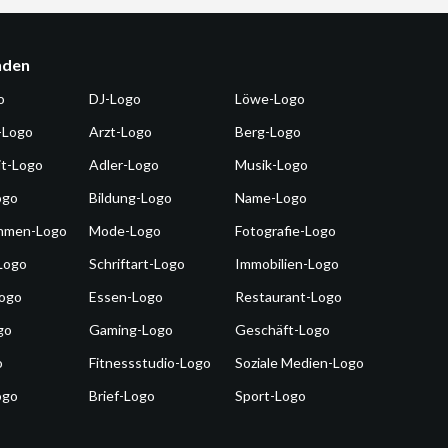
nden
o
DJ-Logo
Löwe-Logo
-Logo
Arzt-Logo
Berg-Logo
it-Logo
Adler-Logo
Musik-Logo
ogo
Bildung-Logo
Name-Logo
hmen-Logo
Mode-Logo
Fotografie-Logo
Logo
Schriftart-Logo
Immobilien-Logo
Logo
Essen-Logo
Restaurant-Logo
go
Gaming-Logo
Geschäft-Logo
o
Fitnessstudio-Logo
Soziale Medien-Logo
ogo
Brief-Logo
Sport-Logo