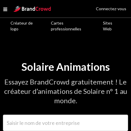
Site Logo
Connectez-vous
Open menu
Créateur de
Cartes
Sites
logo
professionnelles
Web
Solaire Animations
Essayez BrandCrowd gratuitement ! Le
créateur d’animations de Solaire n° 1 au
monde.
Saisir le nom de votre entreprise