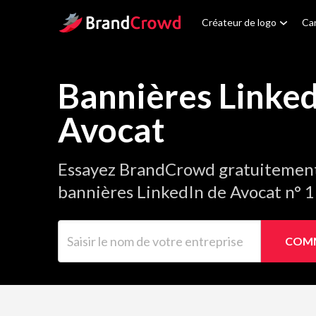
Site Logo
Créateur de logo
Car
Bannières Linked
Avocat
Essayez BrandCrowd gratuitement 
bannières LinkedIn de Avocat n° 
Saisir le nom de votre entreprise
COMM