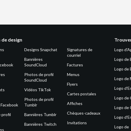
 de design
Trouver
ons
Designs Snapchat
Signatures de
Logo d'A
courriel
Bannières
Logo de 
acebook
SoundCloud
Factures
Logo de 
res
Photos de profil
Menus
Logo de
SoundCloud
Flyers
Logo d'E
nts
Vidéos TikTok
Cartes postales
Logo de
Photos de profil
Affiches
s Facebook
Tumblr
Logo de 
Chèques-cadeaux
profil
Bannières Tumblr
Logo d'E
Invitations
Bannières Twitch
Logo de
ons