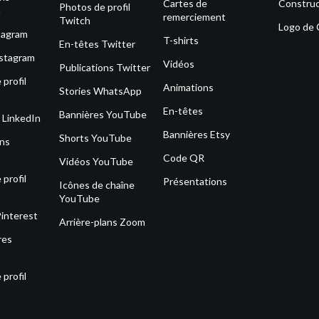
Cartes de
Construc
Photos de profil
m
remerciement
Twitch
Logo de
tagram
T-shirts
En-têtes Twitter
nstagram
Vidéos
Publications Twitter
profil
Animations
Stories WhatsApp
m
En-têtes
Bannières YouTube
 LinkedIn
Bannières Etsy
Shorts YouTube
ons
Code QR
Vidéos YouTube
profil
Présentations
Icônes de chaîne
YouTube
Pinterest
Arrière-plans Zoom
res
profil