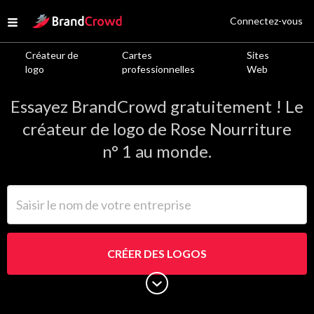
Site Logo
Connectez-vous
Open menu
Créateur de
Cartes
Sites
Logos de Rose Nourriture
logo
professionnelles
Web
Essayez BrandCrowd gratuitement ! Le
créateur de logo de Rose Nourriture
n° 1 au monde.
Saisir le nom de votre entreprise
CRÉER DES LOGOS