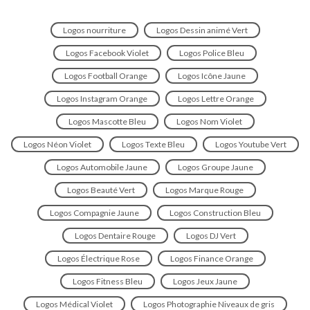
Logos nourriture
Logos Dessin animé Vert
Logos Facebook Violet
Logos Police Bleu
Logos Football Orange
Logos Icône Jaune
Logos Instagram Orange
Logos Lettre Orange
Logos Mascotte Bleu
Logos Nom Violet
Logos Néon Violet
Logos Texte Bleu
Logos Youtube Vert
Logos Automobile Jaune
Logos Groupe Jaune
Logos Beauté Vert
Logos Marque Rouge
Logos Compagnie Jaune
Logos Construction Bleu
Logos Dentaire Rouge
Logos DJ Vert
Logos Électrique Rose
Logos Finance Orange
Logos Fitness Bleu
Logos Jeux Jaune
Logos Médical Violet
Logos Photographie Niveaux de gris