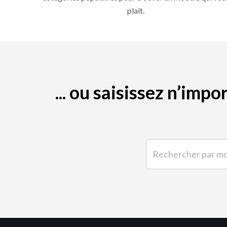
plaît.
... ou saisissez n’im
Rechercher par mot-clé 