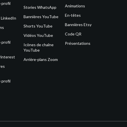
profil
Animations
Stories WhatsApp
m
En-têtes
Bannières YouTube
 LinkedIn
Bannières Etsy
Shorts YouTube
ons
Code QR
Vidéos YouTube
profil
Présentations
Icônes de chaîne
YouTube
Pinterest
Arrière-plans Zoom
res
profil