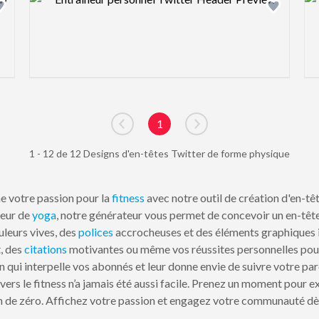
1
Go to previous page
Go to next page
1 - 12 de 12 Designs d'en-têtes Twitter de forme physique
e votre passion pour la
fitness
avec notre outil de création d'en-t
teur de
yoga
, notre générateur vous permet de concevoir un en-tête q
uleurs vives, des
polices
accrocheuses et des éléments graphiques ins
, des
citations
motivantes ou même vos réussites personnelles pour
gn qui interpelle vos abonnés et leur donne envie de suivre votre p
rs le fitness n’a jamais été aussi facile. Prenez un moment pour 
n de zéro. Affichez votre passion et engagez votre communauté dès