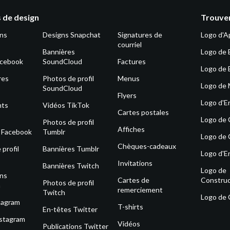
 de design
Trouver
ons
Designs Snapchat
Signatures de
Logo d'A
courriel
Bannières
Logo de 
acebook
SoundCloud
Factures
Logo de 
res
Photos de profil
Menus
Logo de
SoundCloud
Flyers
Logo d'E
nts
Vidéos TikTok
Cartes postales
Logo de
Photos de profil
Affiches
s Facebook
Tumblr
Logo de 
Chèques-cadeaux
profil
Bannières Tumblr
Logo d'E
Invitations
Bannières Twitch
Logo de
ons
Cartes de
Construc
Photos de profil
m
remerciement
Twitch
Logo de
tagram
T-shirts
En-têtes Twitter
nstagram
Vidéos
Publications Twitter