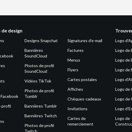
 de design
Trouver
ons
Designs Snapchat
Signatures d’e-mail
Logo d'A
Bannières
Factures
Logo de 
acebook
SoundCloud
Menus
Logo de 
res
Photos de profil
Flyers
Logo de
SoundCloud
Cartes postales
Logo d'Af
nts
Vidéos TikTok
Affiches
Logo de
Photos de profil
s Facebook
Tumblr
Chèques-cadeaux
Logo de 
profil
Bannières Tumblr
Invitations
Logo d'E
Bannières Twitch
Cartes de
Logo de
ons
remerciement
Construc
Photos de profil
m
Twitch