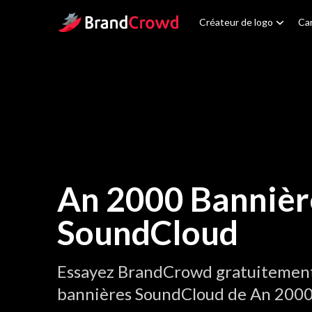
Site Logo
Créateur de logo
Car
An 2000 Bannièr
SoundCloud
Essayez BrandCrowd gratuitement 
bannières SoundCloud de An 2000