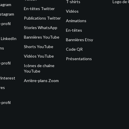
T-shirts
Logo de
tagram
En-têtes Twitter
Vidéos
nstagram
Publications Twitter
Animations
profil
Stories WhatsApp
m
En-têtes
Bannières YouTube
 LinkedIn
Bannières Etsy
Shorts YouTube
ons
Code QR
Vidéos YouTube
Présentations
profil
Icônes de chaîne
YouTube
Pinterest
Arrière-plans Zoom
res
profil