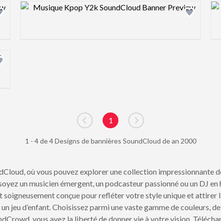
Design preview image
1
Go to previous page
Go to next page
1 - 4 de 4 Designs de bannières SoundCloud de an 2000
dCloud, où vous pouvez explorer une collection impressionnante 
s soyez un musicien émergent, un podcasteur passionné ou un DJ en 
soigneusement conçue pour refléter votre style unique et attirer l'
t un jeu d’enfant. Choisissez parmi une vaste gamme de couleurs, de
Crowd, vous avez la liberté de donner vie à votre vision. Téléchar