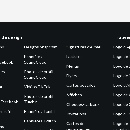
 de design
Trouver
ons
Designs Snapchat
Signatures d’e-mail
Logo d'A
Bannières
Factures
Logo de 
acebook
SoundCloud
Menus
Logo de 
res
Photos de profil
Flyers
Logo de
SoundCloud
Cartes postales
Logo d'Af
nts
Vidéos TikTok
Affiches
Logo de
Photos de profil
s Facebook
Tumblr
Chèques-cadeaux
Logo de 
profil
Bannières Tumblr
Invitations
Logo d'E
Bannières Twitch
Cartes de
Logo de
ons
remerciement
Construc