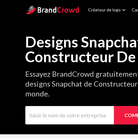
Site Logo
Créateur de logo
Car
Designs Snapcha
Constructeur De
Essayez BrandCrowd gratuitement 
designs Snapchat de Constructeur
monde.
Saisir le nom de votre entreprise
COMM