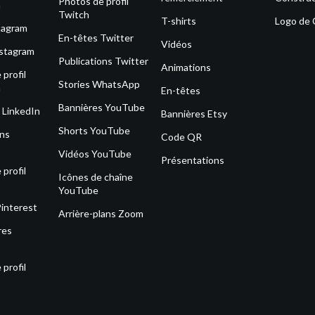
Photos de profil
m
Twitch
T-shirts
Logo de
tagram
En-têtes Twitter
Vidéos
nstagram
Publications Twitter
Animations
profil
Stories WhatsApp
m
En-têtes
Bannières YouTube
 LinkedIn
Bannières Etsy
Shorts YouTube
ons
Code QR
Vidéos YouTube
Présentations
profil
Icônes de chaîne
YouTube
Pinterest
Arrière-plans Zoom
res
profil