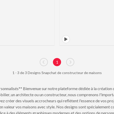
1
Go to previous page
Go to next page
1 - 3 de 3 Designs Snapchat de constructeur de maisons
onnalisés** Bienvenue sur notre plateforme dédiée à la création 
lier, un architecte ou un constructeur, nous comprenons l'impor
vez créer des visuels accrocheurs qui reflètent l'essence de vos p
n valeur vos maisons avec style. Nos designs sont spécialement co
Grâce à des éléments graphiques modernes et des options de personn