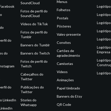
Menus
SoundCloud
 Facebook
Logótipo
Folhetos
Fotos de perfil do
do
Logótipo
SoundCloud
Postais
Logótipo
Vídeos do TikTok
Pôsteres
 do
Logótipo
Fotos de perfil do
Vales-presente
Tumblr
Logótipo
erfil do
Convites
Banners do Tumblr
Logótipo
Cartões de
Empresa
es do
Banners do Twitch
agradecimento
m
Logótipo
Fotos de perfil do
Camisetas
Constru
Instagram
Twitch
Vídeos
Logótipo
o
Cabeçalhos do
m
Twitter
Animações
erfil do
Publicações do
Papel timbrado
m
Twitter
Banners do Etsy
o LinkedIn
Stories do
QR Code
Whatsapp
LinkedIn