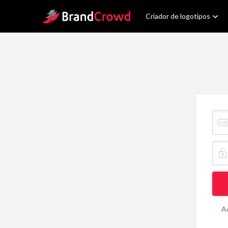
Site Logo
Criador de logotipos
E-ma
A