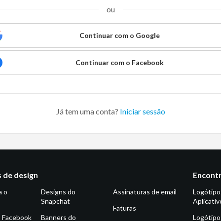
ou
Continuar com o Google
Continuar com o Facebook
Já tem uma conta?
Iniciar sessão
 de design
Encontr
a o
Designs do
Assinaturas de email
Logótipo
Snapchat
Aplicativ
Faturas
o Facebook
Banners do
Logótipo