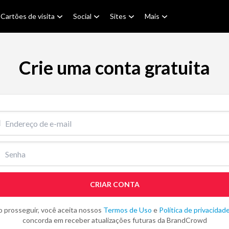
Cartões de visita
Social
Sites
Mais
Crie uma conta gratuita
il
CRIAR CONTA
o prosseguir, você aceita nossos
Termos de Uso
e
Política de privacidad
concorda em receber atualizações futuras da BrandCrowd