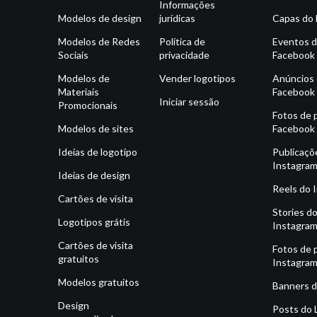
Informações
Modelos de design
jurídicas
Capas do
Modelos de Redes
Política de
Eventos 
Sociais
privacidade
Facebook
Modelos de
Vender logotipos
Anúncios
Materiais
Facebook
Iniciar sessão
Promocionais
Fotos de p
Modelos de sites
Facebook
Ideias de logotipo
Publicaçõ
Instagra
Ideias de design
Reels do 
Cartões de visita
Stories d
Logotipos grátis
Instagra
Cartões de visita
Fotos de p
gratuitos
Instagra
Modelos gratuitos
Banners d
Design
Posts do 