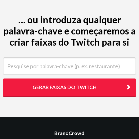
… ou introduza qualquer
palavra-chave e começaremos a
criar faixas do Twitch para si
Pesquise por palavra-chave (p. ex. restaurante)
GERAR FAIXAS DO TWITCH
BrandCrowd