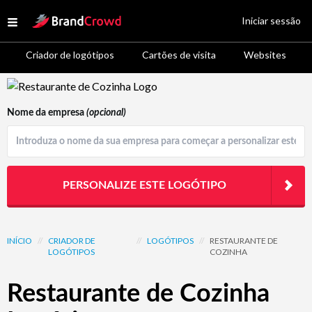
Site Logo
Iniciar sessão
Open menu
Criador de logótipos
Cartões de visita
Websites
Logo Template Preview
Nome da empresa
(opcional)
PERSONALIZE ESTE LOGÓTIPO
INÍCIO
//
CRIADOR DE
//
LOGÓTIPOS
//
RESTAURANTE DE
LOGÓTIPOS
COZINHA
Restaurante de Cozinha