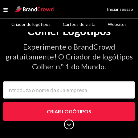
Site Logo
Iniciar sessão
Open menu
Criador de logótipos
Cartões de visita
Websites
Colher Logótipos
Experimente o BrandCrowd
gratuitamente! O Criador de logótipos
Colher n.º 1 do Mundo.
Introduza o nome da sua empresa
CRIAR LOGÓTIPOS