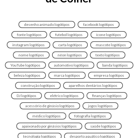
desenho animado logótipos
facebook logótipos
fonte logótipos
futebol logótipos
ícone logótipos
instagram logótipos
carta logótipos
mascote logótipos
nome logótipos
néon logótipos
texto logótipos
YouTube logótipos
automotivo logótipos
banda logótipos
beleza logótipos
marca logótipos
empresa logótipos
construção logótipos
aparelhos dentários logótipos
DJ logótipos
elétrico logótipos
finanças logótipos
acessório de ginásio logótipos
jogos logótipos
médico logótipos
fotografia logótipos
apaixonado por ginásios logótipos
saúde logótipos
tecnologia logótipos
desporto aquático logótipos