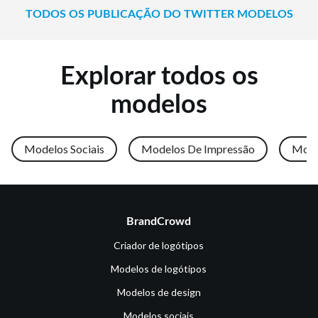
TODOS OS PUBLICAÇÃO DO TWITTER MODELOS
Explorar todos os
modelos
Modelos Sociais
Modelos De Impressão
Mode
BrandCrowd
Criador de logótipos
Modelos de logótipos
Modelos de design
Modelos sociais