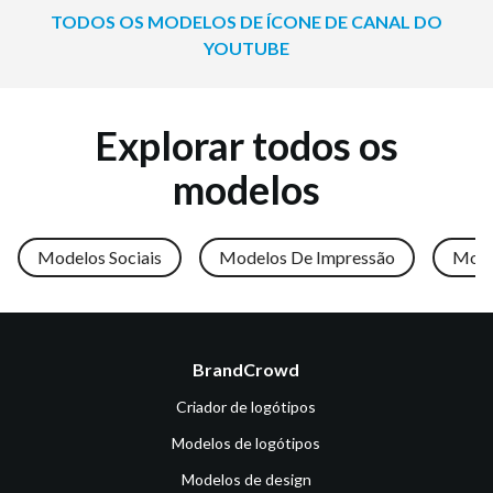
TODOS OS MODELOS DE ÍCONE DE CANAL DO
YOUTUBE
Explorar todos os
modelos
Modelos Sociais
Modelos De Impressão
Mode
BrandCrowd
Criador de logótipos
Modelos de logótipos
Modelos de design