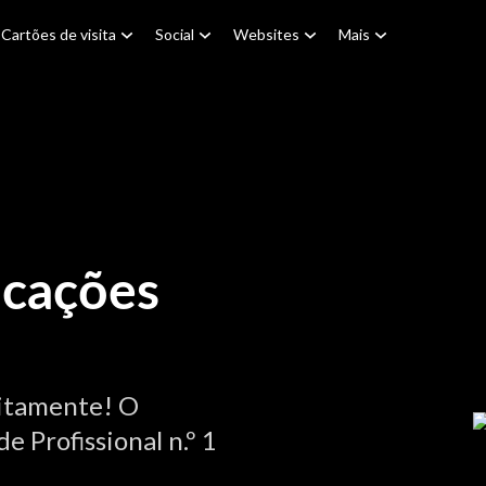
Cartões de visita
Social
Websites
Mais
icações
itamente! O
e Profissional n.º 1