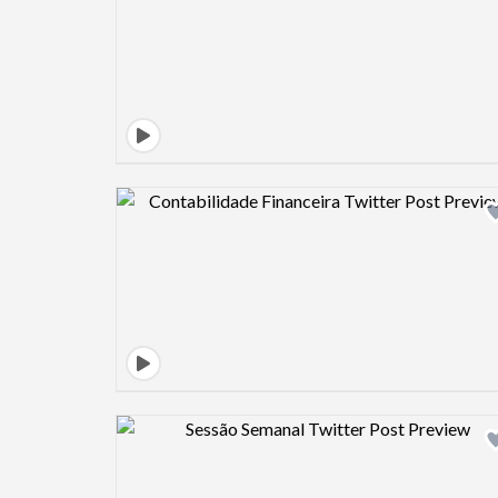
Design preview image
Design preview image